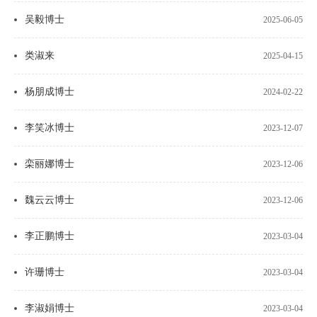
吴毅博士
2025-06-05
类淑来
2025-04-15
杨朋成博士
2024-02-22
李笑冰博士
2023-12-07
栾丽娜博士
2023-12-06
魏云云博士
2023-12-06
李正鹏博士
2023-03-04
许珊博士
2023-03-04
李淑娟博士
2023-03-04