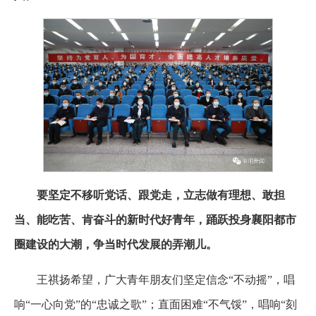
要坚定不移听党话、跟党走，立志做有理想、敢担
当、能吃苦、肯奋斗的新时代好青年，踊跃投身襄阳都市
圈建设的大潮，争当时代发展的弄潮儿。
王祺扬希望，广大青年朋友们坚定信念“不动摇”，唱
响“一心向党”的“忠诚之歌”；直面困难“不气馁”，唱响“刻