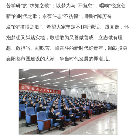
苦学研”的“求知之歌”；以梦为马“不懈怠”，唱响“锐意创
新”的时代之歌；永葆斗志“不彷徨”，唱响“踔厉奋
发”的“拼搏之歌”。希望大家坚定不移听党话、跟党走，怀
抱梦想又脚踏实地，敢想敢为又善做善成，立志做有理
想、敢担当、能吃苦、肯奋斗的新时代好青年，踊跃投身
襄阳都市圈建设的大潮，争当时代发展的弄潮儿。